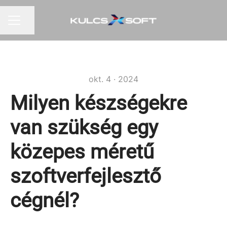
Oldal megosztása
Karrier menü
okt. 4 · 2024
Milyen készségekre
van szükség egy
közepes méretű
szoftverfejlesztő
cégnél?